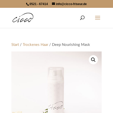
0521 - 67414
info@cicco-friseur.de
Start
/
Trockenes Haar
/ Deep Nourishing Mask