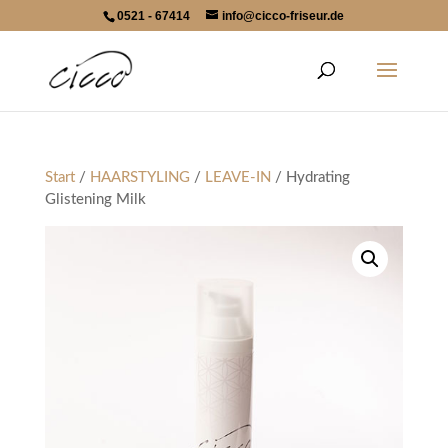
0521 - 67414
info@cicco-friseur.de
Start
/
HAARSTYLING
/
LEAVE-IN
/ Hydrating
Glistening Milk