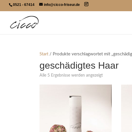
0521 - 67414
info@cicco-friseur.de
Start
/ Produkte verschlagwortet mit „geschädig
geschädigtes Haar
Nach
Alle 5 Ergebnisse werden angezeigt
Beliebtheit
sortiert