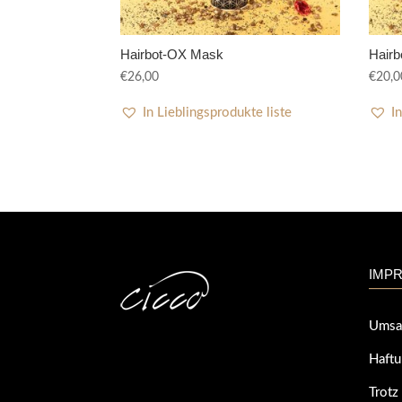
Hairbot-OX Mask
Hair
€
26,00
€
20,0
In Lieblingsprodukte liste
I
IMPR
Umsa
Haftu
Trotz 