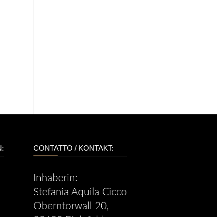
:
CONTATTO / KONTAKT:
Inhaberin:
Stefania Aquila Cicco
Oberntorwall 20,