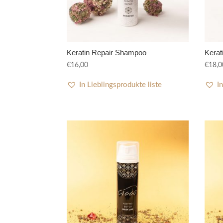
Keratin Repair Shampoo
Kerat
€
16,00
€
18,0
In Lieblingsprodukte liste
I