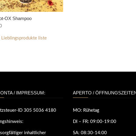
bot-OX Shampoo
0
n Lieblingsprodukte liste
ONTA / IMPRESSUM:
APERTO / ÖFFNUNGSZEITEN
tzsteuer-ID 305 5036 4180
MO: Rühetag
ngshinweis:
DI – FR:
09:00-19:00
sorgfältiger inhaltlicher
SA:
08:30-14:00